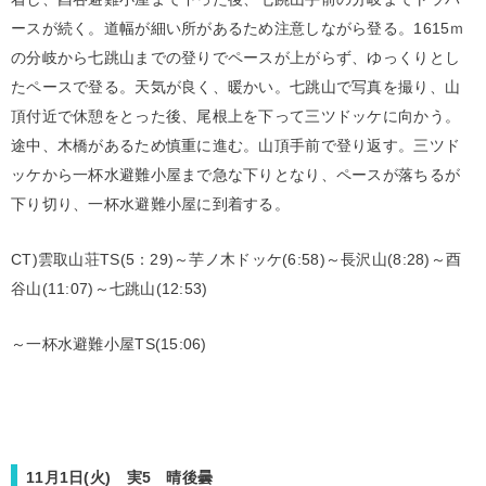
ースが続く。道幅が細い所があるため注意しながら登る。1615ｍ
の分岐から七跳山までの登りでペースが上がらず、ゆっくりとし
たペースで登る。天気が良く、暖かい。七跳山で写真を撮り、山
頂付近で休憩をとった後、尾根上を下って三ツドッケに向かう。
途中、木橋があるため慎重に進む。山頂手前で登り返す。三ツド
ッケから一杯水避難小屋まで急な下りとなり、ペースが落ちるが
下り切り、一杯水避難小屋に到着する。
CT)雲取山荘TS(5：29)～芋ノ木ドッケ(6:58)～長沢山(8:28)～酉
谷山(11:07)～七跳山(12:53)
～一杯水避難小屋TS(15:06)
11月1日(火) 実5 晴後曇