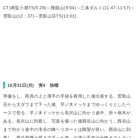
CT)将監小屋TS(5:28)～飛龍山(9:04)～三条ダルミ(11:47-11:57)～
雲取山(12：37)～雲取山荘TS(13:01)
10月31日(月) 実4 快晴
準備をし、雨具の上と薄手の手袋を着用した後出発する。雲取山
荘から大ダワまで下った後、芋ノ木ドッケまでゆっくりとしたペ
ースで登る。芋ノ木ドッケから長沢山に向かう途中、所々倒木が
ある。長沢山に到着し、写真を撮った後酉谷山に向かう。酉谷山
まで向かう途中の滝谷の峰ヘリポートは眺望が良い。酉谷山に到
着し、酉谷避難小屋まで下った後、七跳山手前の分岐までトラバ