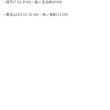
～踊平(7:51-8:04)～曲ヶ岳北峰(8:49)
～瘤高山(10:31-10:44)～鳩ノ巣駅(12:08)