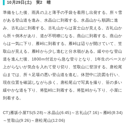
10月29日(土) 実2 晴
準備をした後、雨具の上と薄手の手袋を着用し出発する。所々雪
がある登山道を進み、水晶山に到着する。水晶山から順調に進
み、古礼山に到着する。古礼山からは富士山が見える。古礼山か
ら所々倒木があり、道が不明瞭になる。燕山に到着する。燕山か
らは一気に下り、雁峠に到着する。雁峠は辺りが開けていて、笠
取山が見える。雁峠から少し進むと分水嶺がある。緩やかな登山
道を進んだ後、1800ｍ付近から急な登りとなり、1年生のペースが
上がらないが気合を入れて登り切り、笠取山に登頂する。唐松尾
山までは、所々足場の悪い登山道を進む。休憩中に読図を行い、
現在位置を確認しながら歩く。唐松尾山で写真を撮り、笹の多い
緩やかな道を下り、将監峠に到着する。将監峠から下り、小屋に
到着する。
CT)雁坂小屋TS(5:28)～水晶山(6:45)～古礼山(7:16)～雁峠(8:34)
～笠取山(9:26)～唐松尾山(12:06)