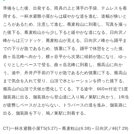
準備をした後、出発する。雨具の上と薄手の手袋、テムレスを着
用する。一杯水避難小屋からは緩やかな道を進む。道幅が狭いと
ころがあるため、注意して進む。蕎麦粒山に到着し、写真を撮っ
た後下る。蕎麦粒山から少し下ると緩やかな道になる。日向沢ノ
峰からは三ツドッケ、蕎麦粒山が見える。日向沢ノ峰から踊平ま
での下りが急であるため、慎重に下る。踊平で休憩をとった後、
曲ヶ岳北峰へ向かう。横ヶ谷平から次第に傾斜が急になり、ゆっ
くりとしたペースで登る。曲ヶ岳北峰に到着し、瘤高山に向か
う。途中、舟井戸手前の下りが急であるため慎重に下る。瘤高山
まで気合を入れて登り、山頂で水とレーションを摂った後下る。
瘤高山の山頂で天候が悪化してくる。下る途中、660ｍ付近で1度
舗装路に出る。舗装路から登山道に入り鳩ノ巣駅に向かう。1年生
が疲弊しペースが上がらない。トラバースの道を進み、舗装路に
出る。舗装路を下り、鳩ノ巣駅に到着する。
CT)一杯水避難小屋TS(5:27)～蕎麦粒山(6:38)～日向沢ノ峠(7:29)