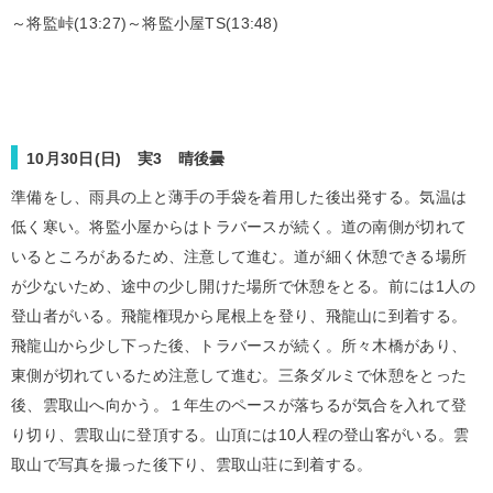
～将監峠(13:27)～将監小屋TS(13:48)
10月30日(日) 実3 晴後曇
準備をし、雨具の上と薄手の手袋を着用した後出発する。気温は
低く寒い。将監小屋からはトラバースが続く。道の南側が切れて
いるところがあるため、注意して進む。道が細く休憩できる場所
が少ないため、途中の少し開けた場所で休憩をとる。前には1人の
登山者がいる。飛龍権現から尾根上を登り、飛龍山に到着する。
飛龍山から少し下った後、トラバースが続く。所々木橋があり、
東側が切れているため注意して進む。三条ダルミで休憩をとった
後、雲取山へ向かう。１年生のペースが落ちるが気合を入れて登
り切り、雲取山に登頂する。山頂には10人程の登山客がいる。雲
取山で写真を撮った後下り、雲取山荘に到着する。