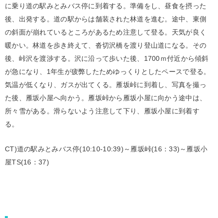
に乗り道の駅みとみバス停に到着する。準備をし、昼食を摂った
後、出発する。道の駅からは舗装された林道を進む。途中、東側
の斜面が崩れているところがあるため注意して登る。天気が良く
暖かい。林道を歩き終えて、沓切沢橋を渡り登山道になる。その
後、峠沢を渡渉する。沢に沿って歩いた後、1700ｍ付近から傾斜
が急になり、1年生が疲弊したためゆっくりとしたペースで登る。
気温が低くなり、ガスが出てくる。雁坂峠に到着し、写真を撮っ
た後、雁坂小屋へ向かう。雁坂峠から雁坂小屋に向かう途中は、
所々雪がある。滑らないよう注意して下り、雁坂小屋に到着す
る。
CT)道の駅みとみバス停(10:10-10:39)～雁坂峠(16：33)～雁坂小
屋TS(16：37)