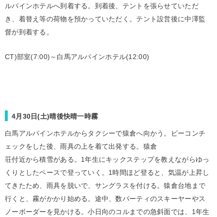
ルパインホテルへ到着する。到着後、テントを張らせていただ
き、着替え等の荷物を預かっていただく。テント設営後に中澤監
督が到着する。
CT)部室(7:00)～白馬アルパインホテル(12:00)
4月30日(土)晴後快晴一時霧
白馬アルパインホテルからタクシーで猿倉へ向かう。ビーコンチ
ェックをした後、雨具の上を着て出発する。猿倉
荘付近から積雪がある。1年生にキックステップを教えながらゆっ
くりとしたペースで登っていく。1時間ほど登ると、気温が上昇し
てきたため、雨具を脱いで、サングラスを付ける。猿倉台地まで
行くと、霧がかかり始める。途中、数パーティのスキーヤーやス
ノーボーダーを見かける。小日向のコルまでの急斜面では、1年生