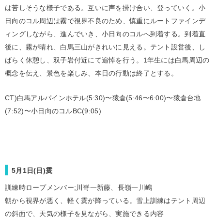
は苦しそうな様子である。互いに声を掛け合い、登っていく。小
日向のコル周辺は霧で視界不良のため、慎重にルートファインデ
ィングしながら、進んでいき、小日向のコルへ到着する。到着直
後に、霧が晴れ、白馬三山がきれいに見える。テント設営後、し
ばらく休憩し、双子岩付近にて追悼を行う。1年生には白馬周辺の
概念を伝え、景色を楽しみ、本日の行動は終了とする。
CT)白馬アルパインホテル(5:30)〜猿倉(5:46〜6:00)〜猿倉台地
(7:52)〜小日向のコルBC(9:05)
5月1日(日)霙
訓練時ロープメンバー;川嵜一新藤、長嶺一川嶋
朝から視界が悪く、軽く霙が降っている。雪上訓練はテント周辺
の斜面で、天気の様子を見ながら、実施できる内容