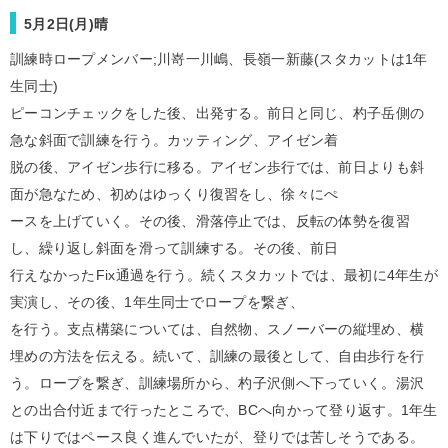
5月2日(月)晴
訓練時ロープメンバー;川嵜一川嶋、長嶺一新藤(スタカットは1年
生同士)
ピーコンチェックをした後、出発する。前日と同じ、杓子岳側の
急な斜面で訓練を行う。カッティング、アイゼン着
脱の後、アイゼン歩行に移る。アイゼン歩行では、前日よりも斜
面が急なため、初めはゆっくり復習をし、徐々にぺ
ースを上げていく。その後、滑落停止では、反転の体勢を復習
し、繰り返し斜面を滑って訓練する。その後、前日
行えなかったFix通過を行う。続くスタカットでは、最初に4年生が
実演し、その後、1年生同士でロープを繋ぎ、
を行う。支点構築については、自然物、スノーバーの縦埋め、横
埋めの方法を伝える。続いて、訓練の最後として、自由歩行を行
う。ロープを繋ぎ、訓練場所から、杓子沢側へ下っていく。湯沢
との出合付近まで行ったところで、BCへ向かって登り返す。1年生
は下りではペース良く進んでいたが、登りでは苦しそうである。