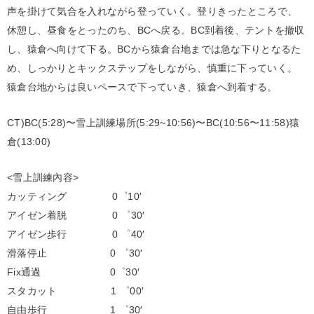
声を掛けて気合を入れながら登っていく。登りきったところで、
休憩し、昼食をとったのち、BCへ戻る。BC到着後、テントを撤収
し、猿倉へ向けて下る。BCから猿倉台地までは急な下りとなるた
め、しっかりとキックステップをしながら、慎重に下っていく。
猿倉台地からは良いペースで下っていき、猿倉へ到着する。
CT)BC(5:28)〜雪上訓練場所(5:29~10:56)〜BC(10:56〜11:58)猿
倉(13:00)
<雪上訓練內容>
カッティング 0゜10′
アイゼン着脱 0 ゜30′
アイゼン歩行 0 ゜40′
滑落停止 0 ゜30′
Fix通過 0゜30′
スタカット 1 ゜00′
自由歩行 1 ゜30′