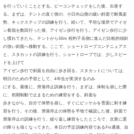
を行っていくこととする。ビーコンチェックをした後、出発す
る。まずは、テントの直ぐ側の、小日向山側の緩い斜面で耐風姿
勢、キックステップの訓練を行う。続いて、平坦な場所でアイゼ
ン着脱を数回行った後、アイゼン歩行を行う。アイゼン歩行に少
し慣れてきたら、テントから50m 程杓子岳側に進んだ比較的傾斜
の強い斜面へ移動する。ここで、ショートロープコンテニュアス
と、スタカットの訓練を行う。ショートロープでは、少しスピー
ドを上げて
アイゼン歩行で斜面を自由に歩き回る。スタカットについては、
明日のための予習として、4年生が実演するのみ
にする。最後に、滑落停止訓練を行う。まずは、体制を崩した際
に、初期制動で止まるための練習をする。斜面を
歩きながら、自分で体勢を崩し、すぐにピッケルを雪面に刺す練
習を行う。その後、滑落停止の体勢を平地で確認した後、斜面で
滑落停止の訓練を行う。繰り返し練習をしたところで、次第に霙
の降りも強くなってきた。本日の予定訓練内容であるFix通過、自