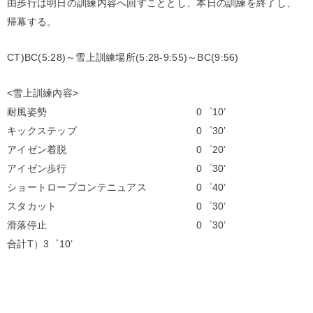
由歩行は明日の訓練内容へ回すこととし、本日の訓練を終了し、
帰幕する。
CT)BC(5:28)～雪上訓練場所(5:28-9:55)～BC(9:56)
<雪上訓練內容>
耐風姿勢 0゜10’
キックステップ 0゜30’
アイゼン着脱 0゜20’
アイゼン歩行 0゜30’
ショートロープコンテニュアス 0゜40’
スタカット 0゜30’
滑落停止 0゜30’
合計T）3゜10’