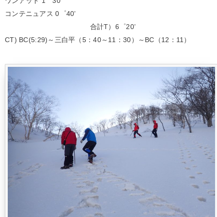
ワンアット 1゜30’
コンテニュアス 0゜40’
合計T）6゜20’
CT) BC(5:29)～三白平（5：40～11：30）～BC（12：11）