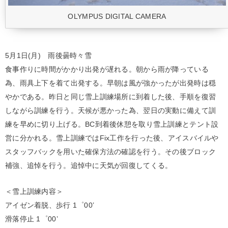
OLYMPUS DIGITAL CAMERA
5月1日(月) 雨後曇時々雪
食事作りに時間がかかり出発が遅れる。朝から雨が降っている
為、雨具上下を着て出発する。早朝は風が強かったが出発時は穏
やかである。昨日と同じ雪上訓練場所に到着した後、手順を復習
しながら訓練を行う。天候が悪かった為、翌日の実動に備えて訓
練を早めに切り上げる。BC到着後休憩を取り雪上訓練とテント設
営に分かれる。雪上訓練ではFix工作を行った後、アイスバイルや
スタッフバックを用いた確保方法の確認を行う。その後ブロック
補強、追悼を行う。追悼中に天気が回復してくる。
＜雪上訓練内容＞
アイゼン着脱、歩行 1゜00’
滑落停止 1゜00’