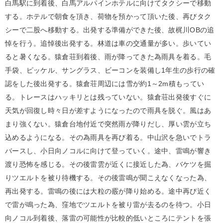
白馬駅に到着後、白馬アルパインホテルに向けてタクシーで移動
する。ホテルで朝食を頂き、荷物を預かって頂いた後、再びタク
シーで二股へ移動する。出発する準備ができた後、故梶川OBの追
悼を行う。追悼後出発する。林道は車の交通量が多い。歩いてい
ると暑くなる。猿倉荘到着後、雨が降ってきた為雨具を着る。毛
手袋、ピッケル、サングラス、ビーコンを装備し1年生の歩行の確
認をした後出発する。猿倉荘周辺には雪が約1～2m積もってい
る。トレースはハッキリとは残っていない。猿倉荘出発後すぐに
天気が回復し時々日が差すようになったので雨具を脱ぐ。風はあ
まり強くない。猿倉台地付近で突然雨が降りだし、厚い雲が立ち
込めるようになる。その為雨具を再び着る。中山沢を急いでトラ
バースし、小日向ノコルに向けて登っていく。途中、雷鳴が響き
渡り恐怖を感じる。その後雷雲が近くに接近した為、バケツを掘
りツエルトを被り待機する。その後雷鳴が聞こえなくなった為、
再出発する。雷鳴の後には大粒の霰が降り始める。途中再び近く
で雷が鳴った為、窪地でツエルトを被り雷が去るのを待つ。小日
向ノコル到着後、落雷の可能性が比較的低いところにテントを張