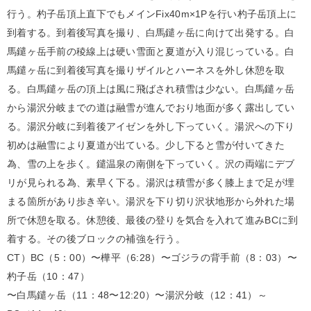
行う。杓子岳頂上直下でもメインFix40m×1Pを行い杓子岳頂上に
到着する。到着後写真を撮り、白馬鑓ヶ岳に向けて出発する。白
馬鑓ヶ岳手前の稜線上は硬い雪面と夏道が入り混じっている。白
馬鑓ヶ岳に到着後写真を撮りザイルとハーネスを外し休憩を取
る。白馬鑓ヶ岳の頂上は風に飛ばされ積雪は少ない。白馬鑓ヶ岳
から湯沢分岐までの道は融雪が進んでおり地面が多く露出してい
る。湯沢分岐に到着後アイゼンを外し下っていく。湯沢への下り
初めは融雪により夏道が出ている。少し下ると雪が付いてきた
為、雪の上を歩く。鑓温泉の南側を下っていく。沢の両端にデブ
リが見られる為、素早く下る。湯沢は積雪が多く膝上まで足が埋
まる箇所があり歩き辛い。湯沢を下り切り沢状地形から外れた場
所で休憩を取る。休憩後、最後の登りを気合を入れて進みBCに到
着する。その後ブロックの補強を行う。
CT）BC（5：00）〜樺平（6:28）〜ゴジラの背手前（8：03）〜
杓子岳（10：47）
〜白馬鑓ヶ岳（11：48〜12:20）〜湯沢分岐（12：41）～