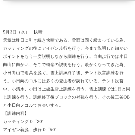
5月3日（水） 快晴
天気は昨日に引き続き快晴である。雪面は固く締まっている為、
カッティングの後にアイゼン歩行を行う。今まで説明した細かい
ポイントをもう一度説明しながら訓練を行う。自由歩行では小日
向山に向かい、そこで概念の説明を行う。暖かくなってきた為、
小日向山で雨具を脱ぐ。雪上訓練終了後、テント設営訓練を行
う。小日向のコルには多くの登山者が訪れている。テント設営
中、小清水、小田は上級生雪上訓練を行う。雪上訓練では1日と同
じ訓練を行う。訓練終了後ブロックの補強を行う。その後三谷OB
と小日向ノコルでお会いする。
【訓練内容】
カッティング 0゜20’
アイゼン着脱、歩行 0゜50’