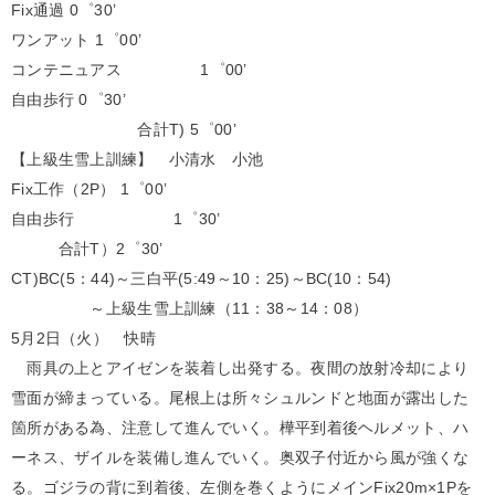
Fix通過 0゜30’
ワンアット 1゜00’
コンテニュアス 1゜00’
自由歩行 0゜30’
合計T) 5゜00’
【上級生雪上訓練】 小清水 小池
Fix工作（2P） 1゜00’
自由歩行 1゜30’
合計T）2゜30’
CT)BC(5：44)～三白平(5:49～10：25)～BC(10：54)
～上級生雪上訓練（11：38～14：08）
5月2日（火） 快晴
雨具の上とアイゼンを装着し出発する。夜間の放射冷却により
雪面が締まっている。尾根上は所々シュルンドと地面が露出した
箇所がある為、注意して進んでいく。樺平到着後ヘルメット、ハ
ーネス、ザイルを装備し進んでいく。奥双子付近から風が強くな
る。ゴジラの背に到着後、左側を巻くようにメインFix20m×1Pを