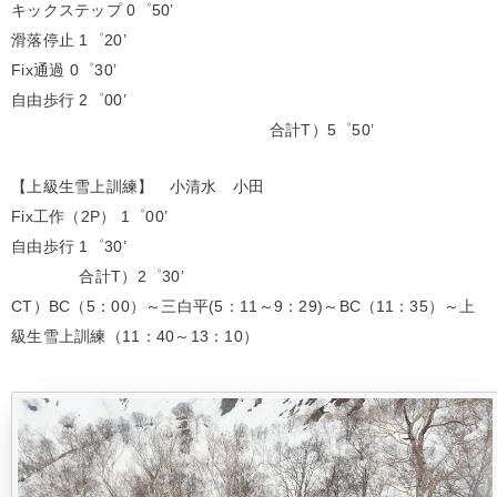
キックステップ 0゜50’
滑落停止 1゜20’
Fix通過 0゜30’
自由歩行 2゜00’
合計T）5゜50’
【上級生雪上訓練】 小清水 小田
Fix工作（2P） 1゜00’
自由歩行 1゜30’
合計T）2゜30’
CT）BC（5：00）～三白平(5：11～9：29)～BC（11：35）～上
級生雪上訓練（11：40～13：10）