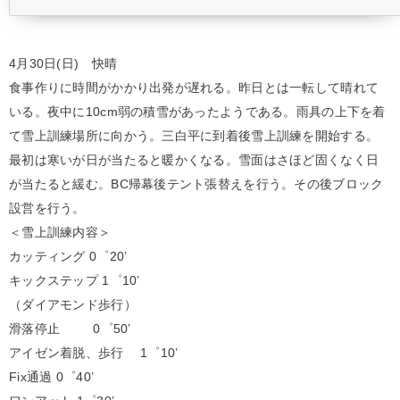
4月30日(日) 快晴
食事作りに時間がかかり出発が遅れる。昨日とは一転して晴れて
いる。夜中に10cm弱の積雪があったようである。雨具の上下を着
て雪上訓練場所に向かう。三白平に到着後雪上訓練を開始する。
最初は寒いが日が当たると暖かくなる。雪面はさほど固くなく日
が当たると緩む。BC帰幕後テント張替えを行う。その後ブロック
設営を行う。
＜雪上訓練内容＞
カッティング 0゜20’
キックステップ 1゜10’
（ダイアモンド歩行）
滑落停止 0゜50’
アイゼン着脱、歩行 1゜10’
Fix通過 0゜40’