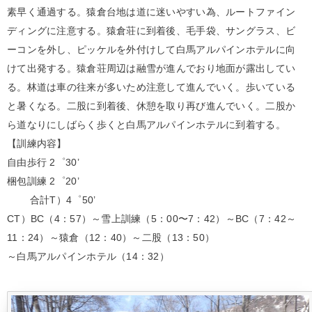
素早く通過する。猿倉台地は道に迷いやすい為、ルートファイン
ディングに注意する。猿倉荘に到着後、毛手袋、サングラス、ビ
ーコンを外し、ピッケルを外付けして白馬アルパインホテルに向
けて出発する。猿倉荘周辺は融雪が進んでおり地面が露出してい
る。林道は車の往来が多いため注意して進んでいく。歩いている
と暑くなる。二股に到着後、休憩を取り再び進んでいく。二股か
ら道なりにしばらく歩くと白馬アルパインホテルに到着する。
【訓練内容】
自由歩行 2゜30’
梱包訓練 2゜20’
合計T）4゜50’
CT）BC（4：57）～雪上訓練（5：00〜7：42）～BC（7：42～
11：24）～猿倉（12：40）～二股（13：50）
～白馬アルパインホテル（14：32）