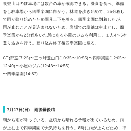
裏登山口の駐車場には数台の車が確認できる。昼食を食べ、準備
をし駐車場から四季楽園に向かう。林道を歩き始めて、35分程し
て雨が降り始めたため雨具上下を着る。四季楽園に到着したが、
雨が止むことが見込まれないため、岩場での訓練は中止とし、四
季楽園から2分程歩いた所にある小屋のジムを利用し、１人4〜5本
登り込みを行う。登り込み終了後四季楽園に戻る。
CT)部室(7:25)〜三ツ峠登山口(10:35〜10:55)〜四季楽園(12:05〜
12:40)〜小屋のジム(12:43〜14:55)
〜四季楽園(14:57)
7月17日(日) 雨後曇後晴
朝から雨が降っている。昼頃から晴れる予報が出ているため、雨
が止むまで四季楽園で天気待ちを行う。8時に雨が止んだため、準