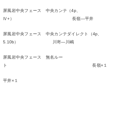
屏風岩中央フェース 中央カンテ（4p、
Ⅳ+） 長嶺―平井
屏風岩中央フェース 中央カンテダイレクト（4p、
5.10b） 川嵜―川嶋
屏風岩中央フェース 無名ルー
ト 長嶺×１
平井×１