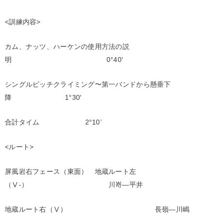
<訓練内容>
カム、ナッツ、ハーケンの使用方法の説
明 0°40′
シングルピッチクライミング〜第一バンドから懸垂下
降 1°30′
合計タイム 2°10’
<ルート>
屏風岩右フェース（東面） 地蔵ルート左
（Ⅴ‐） 川嵜―平井
地蔵ルート右（Ⅴ） 長嶺―川嶋