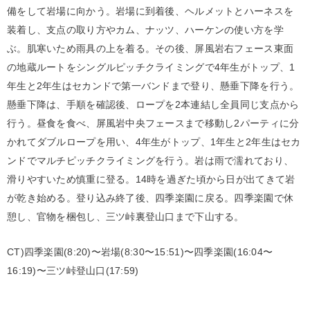
備をして岩場に向かう。岩場に到着後、ヘルメットとハーネスを
装着し、支点の取り方やカム、ナッツ、ハーケンの使い方を学
ぶ。肌寒いため雨具の上を着る。その後、屏風岩右フェース東面
の地蔵ルートをシングルピッチクライミングで4年生がトップ、1
年生と2年生はセカンドで第一バンドまで登り、懸垂下降を行う。
懸垂下降は、手順を確認後、ロープを2本連結し全員同じ支点から
行う。昼食を食べ、屏風岩中央フェースまで移動し2パーティに分
かれてダブルロープを用い、4年生がトップ、1年生と2年生はセカ
ンドでマルチピッチクライミングを行う。岩は雨で濡れており、
滑りやすいため慎重に登る。14時を過ぎた頃から日が出てきて岩
が乾き始める。登り込み終了後、四季楽園に戻る。四季楽園で休
憩し、官物を梱包し、三ツ峠裏登山口まで下山する。
CT)四季楽園(8:20)〜岩場(8:30〜15:51)〜四季楽園(16:04〜
16:19)〜三ツ峠登山口(17:59)