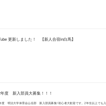
uTube 更新しました！ 【新人合宿in白馬】
22年度 新入部員大募集！！！
22年度 明治大学体育会山岳部 新入部員募集! 初心者大歓迎です。2年生以上でも