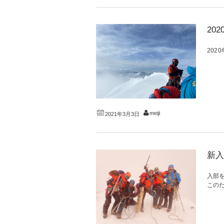
20
202
meiji
2021年3月3日
新入
入部
この