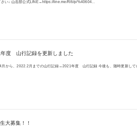
い↓ 山岳部公式LINE→https://line.me/R/ti/p/%40604...
21年度 山行記録を更新しました
1.4月から、2022.2月までの山行記録→2021年度 山行記録 今後も、随時更新
生大募集！！