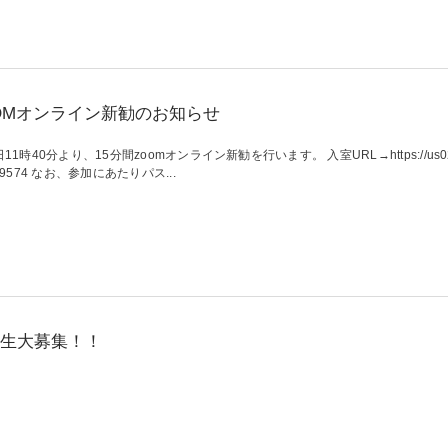
OMオンライン新勧のお知らせ
11時40分より、15分間zoomオンライン新勧を行います。 入室URL→https://us02web.z
7-9574 なお、参加にあたりパス...
生大募集！！