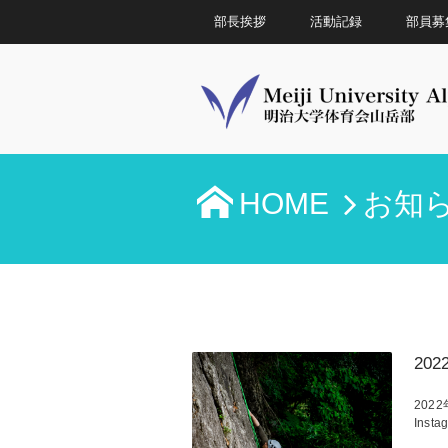
部長挨拶
活動記録
部員募
HOME
お知
20
20
Insta